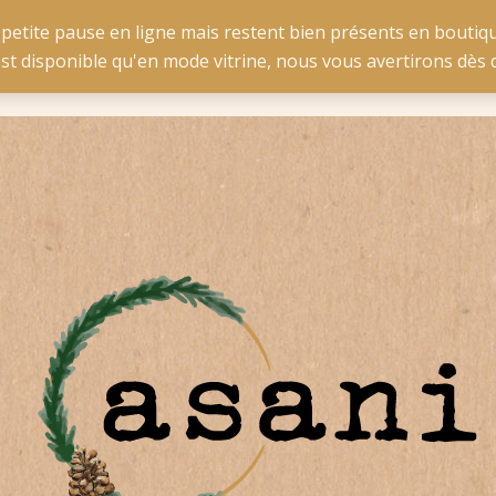
e pour la Belgique à partir de 50 € d'achat et pour la France 
 petite pause en ligne mais restent bien présents en boutiqu
est disponible qu'en mode vitrine, nous vous avertirons dè