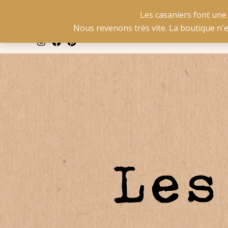
Aller
La livraison est gratuit
Les casaniers font une
au
Nous revenons très vite. La boutique n'
contenu