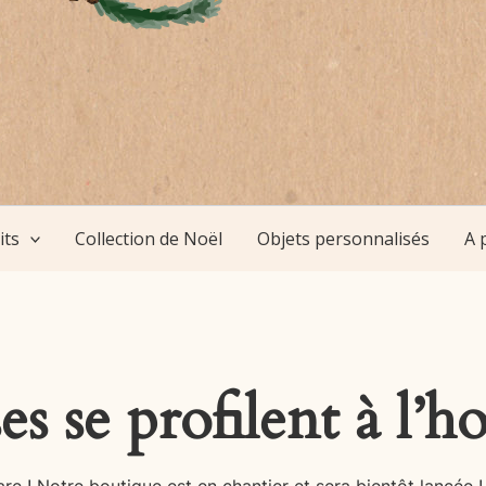
its
Collection de Noël
Objets personnalisés
A 
s se profilent à l’h