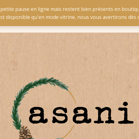
e pour la Belgique à partir de 50 € d'achat et pour la France 
 petite pause en ligne mais restent bien présents en boutiqu
est disponible qu'en mode vitrine, nous vous avertirons dè