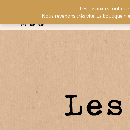
Aller
La livraison est gratuit
Les casaniers font une
au
Nous revenons très vite. La boutique n'
contenu