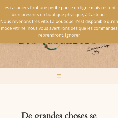
Aller
X
La livraison est gratuite pour la Belgique à partir de 50 €
Les casaniers font une petite pause en ligne mais restent
au
d'achat et pour la France à partir de 60 € d'achat.
bien présents en boutique physique, à Casteau !
contenu
Main
Nous revenons très vite. La boutique n'est disponible qu'en
mode vitrine, nous vous avertirons dès que les commandes
Menu
reprendront.
Ignorer
De grandes choses se