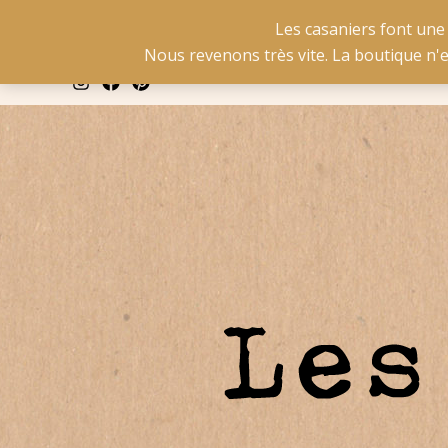
Aller
La livraison est gratuit
Les casaniers font une
au
Nous revenons très vite. La boutique n'
contenu