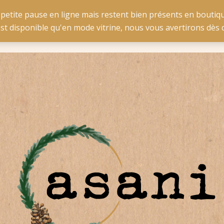
e pour la Belgique à partir de 50 € d'achat et pour la France 
 petite pause en ligne mais restent bien présents en boutiqu
est disponible qu'en mode vitrine, nous vous avertirons dè