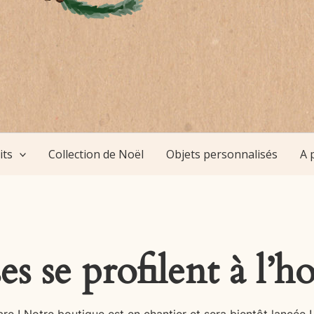
its
Collection de Noël
Objets personnalisés
A 
s se profilent à l’h