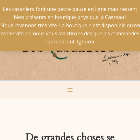
Aller
X
La livraison est gratuite pour la Belgique à partir de 50 €
Les casaniers font une petite pause en ligne mais restent
au
d'achat et pour la France à partir de 60 € d'achat.
bien présents en boutique physique, à Casteau !
contenu
Main
Nous revenons très vite. La boutique n'est disponible qu'en
mode vitrine, nous vous avertirons dès que les commandes
Menu
reprendront.
Ignorer
De grandes choses se