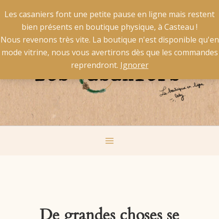
Aller
X
La livraison est gratuite pour la Belgique à partir de 50 €
Les casaniers font une petite pause en ligne mais restent
au
d'achat et pour la France à partir de 60 € d'achat.
bien présents en boutique physique, à Casteau !
contenu
Main
Nous revenons très vite. La boutique n'est disponible qu'en
mode vitrine, nous vous avertirons dès que les commandes
Menu
reprendront.
Ignorer
De grandes choses se