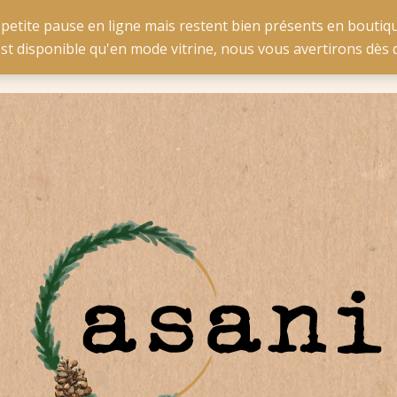
e pour la Belgique à partir de 50 € d'achat et pour la France 
 petite pause en ligne mais restent bien présents en boutiqu
est disponible qu'en mode vitrine, nous vous avertirons dè