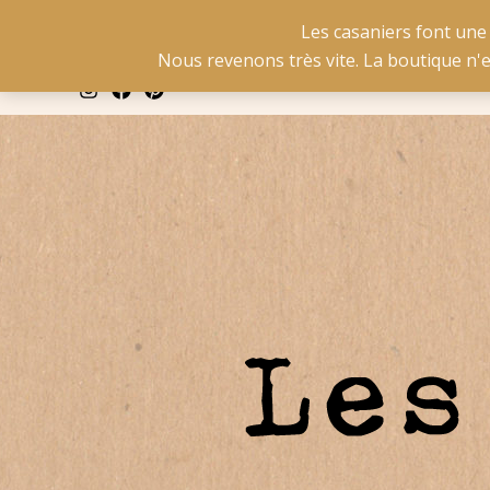
Aller
La livraison est gratuit
Les casaniers font une
au
Nous revenons très vite. La boutique n'
contenu