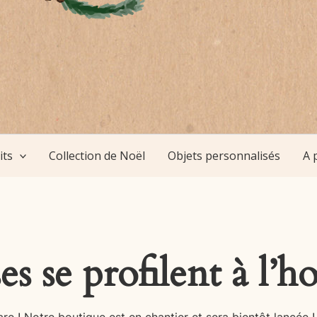
its
Collection de Noël
Objets personnalisés
A 
s se profilent à l’h