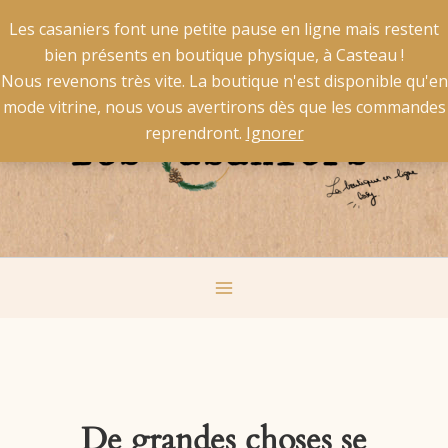
Aller
X
La livraison est gratuite pour la Belgique à partir de 50 €
Les casaniers font une petite pause en ligne mais restent
au
d'achat et pour la France à partir de 60 € d'achat.
bien présents en boutique physique, à Casteau !
contenu
Main
Nous revenons très vite. La boutique n'est disponible qu'en
mode vitrine, nous vous avertirons dès que les commandes
Menu
reprendront.
Ignorer
De grandes choses se